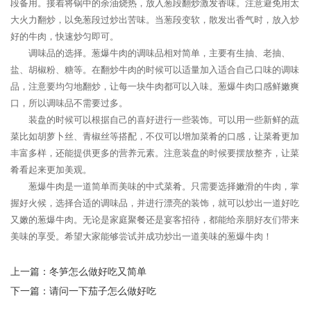
段备用。接着将锅中的余油烧热，放入葱段翻炒激发香味。注意避免用太
大火力翻炒，以免葱段过炒出苦味。当葱段变软，散发出香气时，放入炒
好的牛肉，快速炒匀即可。
调味品的选择。葱爆牛肉的调味品相对简单，主要有生抽、老抽、
盐、胡椒粉、糖等。在翻炒牛肉的时候可以适量加入适合自己口味的调味
品，注意要均匀地翻炒，让每一块牛肉都可以入味。葱爆牛肉口感鲜嫩爽
口，所以调味品不需要过多。
装盘的时候可以根据自己的喜好进行一些装饰。可以用一些新鲜的蔬
菜比如胡萝卜丝、青椒丝等搭配，不仅可以增加菜肴的口感，让菜肴更加
丰富多样，还能提供更多的营养元素。注意装盘的时候要摆放整齐，让菜
肴看起来更加美观。
葱爆牛肉是一道简单而美味的中式菜肴。只需要选择嫩滑的牛肉，掌
握好火候，选择合适的调味品，并进行漂亮的装饰，就可以炒出一道好吃
又嫩的葱爆牛肉。无论是家庭聚餐还是宴客招待，都能给亲朋好友们带来
美味的享受。希望大家能够尝试并成功炒出一道美味的葱爆牛肉！
上一篇：
冬笋怎么做好吃又简单
下一篇：
请问一下茄子怎么做好吃