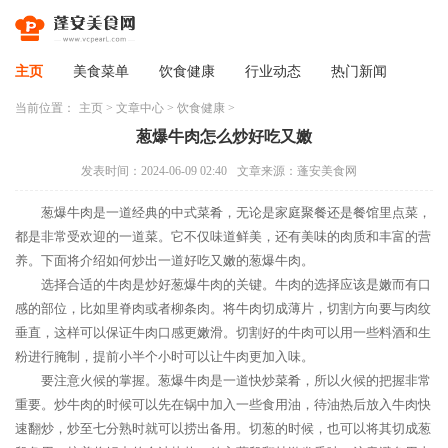
主页
美食菜单
饮食健康
行业动态
热门新闻
当前位置：
主页
>
文章中心
>
饮食健康
>
葱爆牛肉怎么炒好吃又嫩
发表时间：2024-06-09 02:40
文章来源：蓬安美食网
葱爆牛肉是一道经典的中式菜肴，无论是家庭聚餐还是餐馆里点菜，
都是非常受欢迎的一道菜。它不仅味道鲜美，还有美味的肉质和丰富的营
养。下面将介绍如何炒出一道好吃又嫩的葱爆牛肉。
选择合适的牛肉是炒好葱爆牛肉的关键。牛肉的选择应该是嫩而有口
感的部位，比如里脊肉或者柳条肉。将牛肉切成薄片，切割方向要与肉纹
垂直，这样可以保证牛肉口感更嫩滑。切割好的牛肉可以用一些料酒和生
粉进行腌制，提前小半个小时可以让牛肉更加入味。
要注意火候的掌握。葱爆牛肉是一道快炒菜肴，所以火候的把握非常
重要。炒牛肉的时候可以先在锅中加入一些食用油，待油热后放入牛肉快
速翻炒，炒至七分熟时就可以捞出备用。切葱的时候，也可以将其切成葱